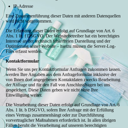
IP-Adresse
Eine Zusammenführung dieser Daten mit anderen Datenquellen
wird nicht vorgenommen.
Die Erfassung dieser Daten erfolgt auf Grundlage von Art. 6
Abs. 1 lit. f DSGVO. Der Websitebetreiber hat ein berechtigtes
Interesse an der technisch fehlerfreien Darstellung und der
Optimierung seiner Website – hierzu müssen die Server-Log-
Files erfasst werden.
Kontaktformular
Wenn Sie uns per Kontaktformular Anfragen zukommen lassen,
werden Ihre Angaben aus dem Anfrageformular inklusive der
von Ihnen dort angegebenen Kontaktdaten zwecks Bearbeitung
der Anfrage und für den Fall von Anschlussfragen bei uns
gespeichert. Diese Daten geben wir nicht ohne Ihre
Einwilligung weiter.
Die Verarbeitung dieser Daten erfolgt auf Grundlage von Art. 6
Abs. 1 lit. b DSGVO, sofern Ihre Anfrage mit der Erfüllung
eines Vertrags zusammenhängt oder zur Durchführung
vorvertraglicher Maßnahmen erforderlich ist. In allen übrigen
Fällen beruht die Verarbeitung auf unserem berechtigten