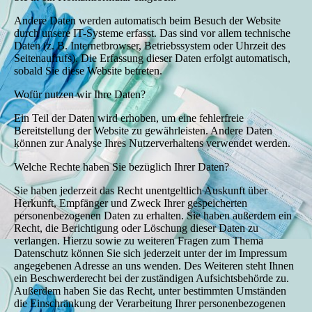
Andere Daten werden automatisch beim Besuch der Website
durch unsere IT-Systeme erfasst. Das sind vor allem technische
Daten (z. B. Internetbrowser, Betriebssystem oder Uhrzeit des
Seitenaufrufs). Die Erfassung dieser Daten erfolgt automatisch,
sobald Sie diese Website betreten.
Wofür nutzen wir Ihre Daten?
Ein Teil der Daten wird erhoben, um eine fehlerfreie
Bereitstellung der Website zu gewährleisten. Andere Daten
können zur Analyse Ihres Nutzerverhaltens verwendet werden.
Welche Rechte haben Sie bezüglich Ihrer Daten?
Sie haben jederzeit das Recht unentgeltlich Auskunft über
Herkunft, Empfänger und Zweck Ihrer gespeicherten
personenbezogenen Daten zu erhalten. Sie haben außerdem ein
Recht, die Berichtigung oder Löschung dieser Daten zu
verlangen. Hierzu sowie zu weiteren Fragen zum Thema
Datenschutz können Sie sich jederzeit unter der im Impressum
angegebenen Adresse an uns wenden. Des Weiteren steht Ihnen
ein Beschwerderecht bei der zuständigen Aufsichtsbehörde zu.
Außerdem haben Sie das Recht, unter bestimmten Umständen
die Einschränkung der Verarbeitung Ihrer personenbezogenen