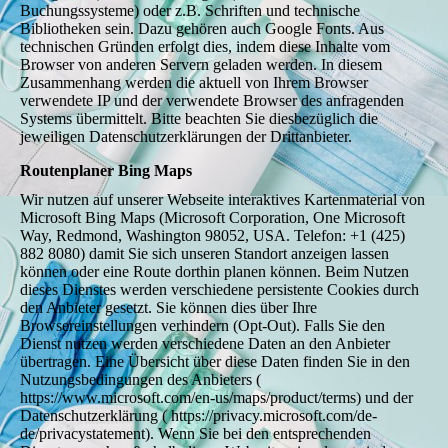
Buchungssysteme) oder z.B. Schriften und technische
Bibliotheken sein. Dazu gehören auch Google Fonts. Aus
technischen Gründen erfolgt dies, indem diese Inhalte vom
Browser von anderen Servern geladen werden. In diesem
Zusammenhang werden die aktuell von Ihrem Browser
verwendete IP und der verwendete Browser des anfragenden
Systems übermittelt. Bitte beachten Sie diesbezüglich die
jeweiligen Datenschutzerklärungen der Drittanbieter.
Routenplaner Bing Maps
Wir nutzen auf unserer Webseite interaktives Kartenmaterial von
Microsoft Bing Maps (Microsoft Corporation, One Microsoft
Way, Redmond, Washington 98052, USA. Telefon: +1 (425)
882 8080) damit Sie sich unseren Standort anzeigen lassen
können oder eine Route dorthin planen können. Beim Nutzen
dieses Dienstes werden verschiedene persistente Cookies durch
den Anbieter gesetzt. Sie können dies über Ihre
Browsereinstellungen verhindern (Opt-Out). Falls Sie den
Dienst nutzen werden verschiedene Daten an den Anbieter
übertragen. Eine Übersicht über diese Daten finden Sie in den
Nutzungsbedingungen des Anbieters (
https://www.microsoft.com/en-us/maps/product/terms) und der
Datenschutzerklärung ( https://privacy.microsoft.com/de-
de/privacystatement). Wenn Sie bei den entsprechenden