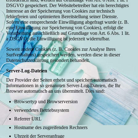
DSGVO gespeichert. Der Websitebetreiber hat ein berechtigtes
Interesse an der Speicherung von Cookies zur technisch
fehlerfreien und optimierten Bereitstellung seiner Dienste.
Sofern eine entsprechende Einwilligung abgefragt wurde (z. B.
eine Einwilligung zur Speicherung von Cookies), erfolgt die
Verarbeitung ausschließlich auf Grundlage von Art. 6 Abs. 1 lit.
a DSGVO; die Einwilligung ist jederzeit widerrufbar.
Soweit andere Cookies (z. B. Cookies zur Analyse Ihres
Surfverhaltens) gespeichert werden, werden diese in dieser
Datenschutzerklärung gesondert behandelt.
Server-Log-Dateien
Der Provider der Seiten erhebt und speichert automatisch
Informationen in so genannten Server-Log-Dateien, die Ihr
Browser automatisch an uns übermittelt. Dies sind:
Browsertyp und Browserversion
verwendetes Betriebssystem
Referrer URL
Hostname des zugreifenden Rechners
Uhrzeit der Serveranfrage