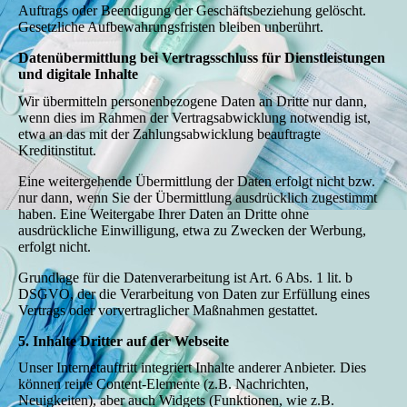
Auftrags oder Beendigung der Geschäftsbeziehung gelöscht.
Gesetzliche Aufbewahrungsfristen bleiben unberührt.
Datenübermittlung bei Vertragsschluss für Dienstleistungen
und digitale Inhalte
Wir übermitteln personenbezogene Daten an Dritte nur dann,
wenn dies im Rahmen der Vertragsabwicklung notwendig ist,
etwa an das mit der Zahlungsabwicklung beauftragte
Kreditinstitut.
Eine weitergehende Übermittlung der Daten erfolgt nicht bzw.
nur dann, wenn Sie der Übermittlung ausdrücklich zugestimmt
haben. Eine Weitergabe Ihrer Daten an Dritte ohne
ausdrückliche Einwilligung, etwa zu Zwecken der Werbung,
erfolgt nicht.
Grundlage für die Datenverarbeitung ist Art. 6 Abs. 1 lit. b
DSGVO, der die Verarbeitung von Daten zur Erfüllung eines
Vertrags oder vorvertraglicher Maßnahmen gestattet.
5. Inhalte Dritter auf der Webseite
Unser Internetauftritt integriert Inhalte anderer Anbieter. Dies
können reine Content-Elemente (z.B. Nachrichten,
Neuigkeiten), aber auch Widgets (Funktionen, wie z.B.