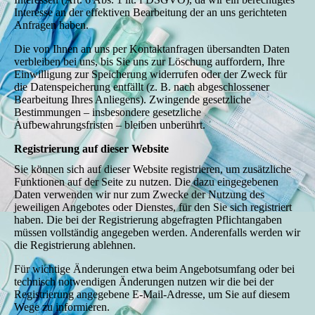
Interesse an der effektiven Bearbeitung der an uns gerichteten
Anfragen haben.
Die von Ihnen an uns per Kontaktanfragen übersandten Daten
verbleiben bei uns, bis Sie uns zur Löschung auffordern, Ihre
Einwilligung zur Speicherung widerrufen oder der Zweck für
die Datenspeicherung entfällt (z. B. nach abgeschlossener
Bearbeitung Ihres Anliegens). Zwingende gesetzliche
Bestimmungen – insbesondere gesetzliche
Aufbewahrungsfristen – bleiben unberührt.
Registrierung auf dieser Website
Sie können sich auf dieser Website registrieren, um zusätzliche
Funktionen auf der Seite zu nutzen. Die dazu eingegebenen
Daten verwenden wir nur zum Zwecke der Nutzung des
jeweiligen Angebotes oder Dienstes, für den Sie sich registriert
haben. Die bei der Registrierung abgefragten Pflichtangaben
müssen vollständig angegeben werden. Anderenfalls werden wir
die Registrierung ablehnen.
Für wichtige Änderungen etwa beim Angebotsumfang oder bei
technisch notwendigen Änderungen nutzen wir die bei der
Registrierung angegebene E-Mail-Adresse, um Sie auf diesem
Wege zu informieren.