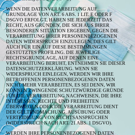
WENN DIE DATENVERARBEITUNG AUF
GRUNDLAGE VON ART. 6 ABS. 1 LIT. E ODER F
DSGVO ERFOLGT, HABEN SIE JEDERZEIT DAS
RECHT, AUS GRÜNDEN, DIE SICH AUS IHRER
BESONDEREN SITUATION ERGEBEN, GEGEN DIE
VERARBEITUNG IHRER PERSONENBEZOGENEN
DATEN WIDERSPRUCH EINZULEGEN; DIES GILT
AUCH FÜR EIN AUF DIESE BESTIMMUNGEN
GESTÜTZTES PROFILING. DIE JEWEILIGE
RECHTSGRUNDLAGE, AUF DENEN EINE
VERARBEITUNG BERUHT, ENTNEHMEN SIE DIESER
DATENSCHUTZERKLÄRUNG. WENN SIE
WIDERSPRUCH EINLEGEN, WERDEN WIR IHRE
BETROFFENEN PERSONENBEZOGENEN DATEN
NICHT MEHR VERARBEITEN, ES SEI DENN, WIR
KÖNNEN ZWINGENDE SCHUTZWÜRDIGE GRÜNDE
FÜR DIE VERARBEITUNG NACHWEISEN, DIE IHRE
INTERESSEN, RECHTE UND FREIHEITEN
ÜBERWIEGEN ODER DIE VERARBEITUNG DIENT
DER GELTENDMACHUNG, AUSÜBUNG ODER
VERTEIDIGUNG VON RECHTSANSPRÜCHEN
(WIDERSPRUCH NACH ART. 21 ABS. 1 DSGVO).
WERDEN IHRE PERSONENBEZOGENEN DATEN