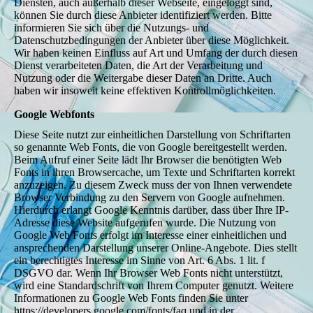
Diensten, auch außerhalb dieser Webseite, eingeloggt sind,
können Sie durch diese Anbieter identifiziert werden. Bitte
informieren Sie sich über die Nutzungs- und
Datenschutzbedingungen der Anbieter über diese Möglichkeit.
Wir haben keinen Einfluss auf Art und Umfang der durch diesen
Dienst verarbeiteten Daten, die Art der Verarbeitung und
Nutzung oder die Weitergabe dieser Daten an Dritte. Auch
haben wir insoweit keine effektiven Kontrollmöglichkeiten.
Google Webfonts
Diese Seite nutzt zur einheitlichen Darstellung von Schriftarten
so genannte Web Fonts, die von Google bereitgestellt werden.
Beim Aufruf einer Seite lädt Ihr Browser die benötigten Web
Fonts in ihren Browsercache, um Texte und Schriftarten korrekt
anzuzeigen. Zu diesem Zweck muss der von Ihnen verwendete
Browser Verbindung zu den Servern von Google aufnehmen.
Hierdurch erlangt Google Kenntnis darüber, dass über Ihre IP-
Adresse diese Website aufgerufen wurde. Die Nutzung von
Google Web Fonts erfolgt im Interesse einer einheitlichen und
ansprechenden Darstellung unserer Online-Angebote. Dies stellt
ein berechtigtes Interesse im Sinne von Art. 6 Abs. 1 lit. f
DSGVO dar. Wenn Ihr Browser Web Fonts nicht unterstützt,
wird eine Standardschrift von Ihrem Computer genutzt. Weitere
Informationen zu Google Web Fonts finden Sie unter
https://developers.google.com/fonts/faq und in der