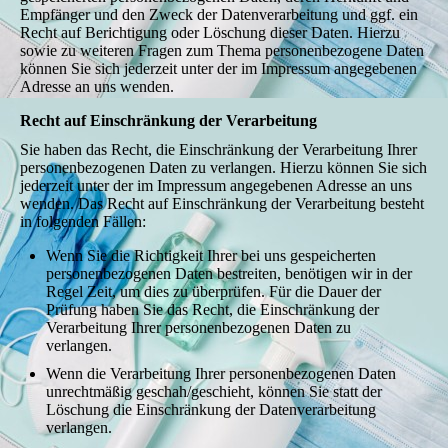
Empfänger und den Zweck der Datenverarbeitung und ggf. ein
Recht auf Berichtigung oder Löschung dieser Daten. Hierzu
sowie zu weiteren Fragen zum Thema personenbezogene Daten
können Sie sich jederzeit unter der im Impressum angegebenen
Adresse an uns wenden.
Recht auf Einschränkung der Verarbeitung
Sie haben das Recht, die Einschränkung der Verarbeitung Ihrer
personenbezogenen Daten zu verlangen. Hierzu können Sie sich
jederzeit unter der im Impressum angegebenen Adresse an uns
wenden. Das Recht auf Einschränkung der Verarbeitung besteht
in folgenden Fällen:
Wenn Sie die Richtigkeit Ihrer bei uns gespeicherten
personenbezogenen Daten bestreiten, benötigen wir in der
Regel Zeit, um dies zu überprüfen. Für die Dauer der
Prüfung haben Sie das Recht, die Einschränkung der
Verarbeitung Ihrer personenbezogenen Daten zu
verlangen.
Wenn die Verarbeitung Ihrer personenbezogenen Daten
unrechtmäßig geschah/geschieht, können Sie statt der
Löschung die Einschränkung der Datenverarbeitung
verlangen.