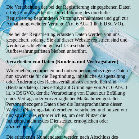
Die Verarbeitung der bei der Registrierung eingegebenen Daten
erfolgt zum Zwecke der Durchführung des durch die
Registrierung begründeten Nutzungsverhältnisses und ggf. zur
Anbahnung weiterer Verträge (Art. 6 Abs. 1 lit. b DSGVO).
Die bei der Registrierung erfassten Daten werden von uns
gespeichert, solange Sie auf dieser Website registriert sind und
werden anschließend gelöscht. Gesetzliche
Aufbewahrungsfristen bleiben unberührt.
Verarbeiten von Daten (Kunden- und Vertragsdaten)
Wir erheben, verarbeiten und nutzen personenbezogene Daten
nur, soweit sie für die Begründung, inhaltliche Ausgestaltung
oder Änderung des Rechtsverhältnisses erforderlich sind
(Bestandsdaten). Dies erfolgt auf Grundlage von Art. 6 Abs. 1
lit. b DSGVO, der die Verarbeitung von Daten zur Erfüllung
eines Vertrags oder vorvertraglicher Maßnahmen gestattet.
Personenbezogene Daten über die Inanspruchnahme dieser
Website (Nutzungsdaten) erheben, verarbeiten und nutzen wir
nur, soweit dies erforderlich ist, um dem Nutzer die
Inanspruchnahme des Dienstes zu ermöglichen oder
abzurechnen.
Die erhobenen Kundendaten werden nach Abschluss des