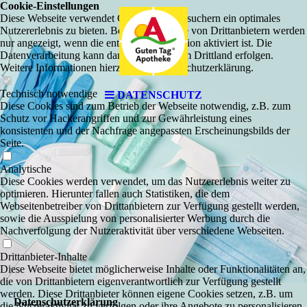
Cookie-Einstellungen
Diese Webseite verwendet Cookies, um Besuchern ein optimales
Nutzererlebnis zu bieten. Bestimmte Inhalte von Drittanbietern werden
nur angezeigt, wenn die entsprechende Option aktiviert ist. Die
Datenverarbeitung kann dann auch in einem Drittland erfolgen.
Weitere Informationen hierzu in der Datenschutzerklärung.
Technisch notwendige
DATENSCHUTZ
Diese Cookies sind zum Betrieb der Webseite notwendig, z.B. zum
Schutz vor Hackerangriffen und zur Gewährleistung eines
konsistenten und der Nachfrage angepassten Erscheinungsbilds der
Seite.
Analytische
Diese Cookies werden verwendet, um das Nutzererlebnis weiter zu
optimieren. Hierunter fallen auch Statistiken, die dem
Webseitenbetreiber von Drittanbietern zur Verfügung gestellt werden,
sowie die Ausspielung von personalisierter Werbung durch die
Nachverfolgung der Nutzeraktivität über verschiedene Webseiten.
Drittanbieter-Inhalte
Diese Webseite bietet möglicherweise Inhalte oder Funktionalitäten an,
die von Drittanbietern eigenverantwortlich zur Verfügung gestellt
werden. Diese Drittanbieter können eigene Cookies setzen, z.B. um
Datenschutzerklärung
die Nutzeraktivität zu verfolgen oder ihre Angebote zu personalisieren