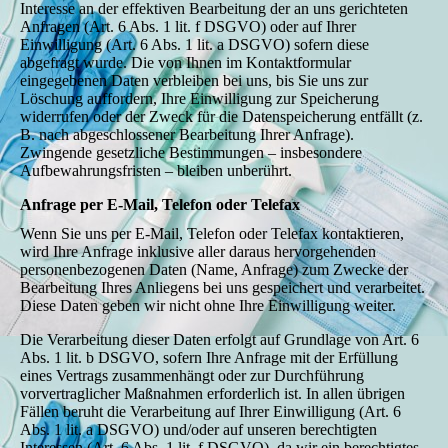
Interesse an der effektiven Bearbeitung der an uns gerichteten
Anfragen (Art. 6 Abs. 1 lit. f DSGVO) oder auf Ihrer
Einwilligung (Art. 6 Abs. 1 lit. a DSGVO) sofern diese
abgefragt wurde. Die von Ihnen im Kontaktformular
eingegebenen Daten verbleiben bei uns, bis Sie uns zur
Löschung auffordern, Ihre Einwilligung zur Speicherung
widerrufen oder der Zweck für die Datenspeicherung entfällt (z.
B. nach abgeschlossener Bearbeitung Ihrer Anfrage).
Zwingende gesetzliche Bestimmungen – insbesondere
Aufbewahrungsfristen – bleiben unberührt.
Anfrage per E-Mail, Telefon oder Telefax
Wenn Sie uns per E-Mail, Telefon oder Telefax kontaktieren,
wird Ihre Anfrage inklusive aller daraus hervorgehenden
personenbezogenen Daten (Name, Anfrage) zum Zwecke der
Bearbeitung Ihres Anliegens bei uns gespeichert und verarbeitet.
Diese Daten geben wir nicht ohne Ihre Einwilligung weiter.
Die Verarbeitung dieser Daten erfolgt auf Grundlage von Art. 6
Abs. 1 lit. b DSGVO, sofern Ihre Anfrage mit der Erfüllung
eines Vertrags zusammenhängt oder zur Durchführung
vorvertraglicher Maßnahmen erforderlich ist. In allen übrigen
Fällen beruht die Verarbeitung auf Ihrer Einwilligung (Art. 6
Abs. 1 lit. a DSGVO) und/oder auf unseren berechtigten
Interessen (Art. 6 Abs. 1 lit. f DSGVO), da wir ein berechtigtes