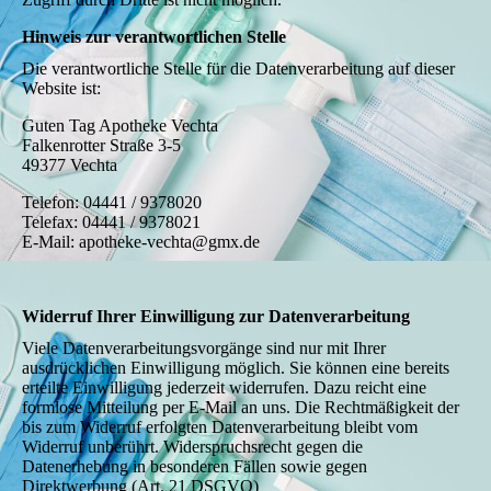
Hinweis zur verantwortlichen Stelle
Die verantwortliche Stelle für die Datenverarbeitung auf dieser
Website ist:
Guten Tag Apotheke Vechta
Falkenrotter Straße 3-5
49377 Vechta
Telefon: 04441 / 9378020
Telefax: 04441 / 9378021
E-Mail: apotheke-vechta@gmx.de
Widerruf Ihrer Einwilligung zur Datenverarbeitung
Viele Datenverarbeitungsvorgänge sind nur mit Ihrer
ausdrücklichen Einwilligung möglich. Sie können eine bereits
erteilte Einwilligung jederzeit widerrufen. Dazu reicht eine
formlose Mitteilung per E-Mail an uns. Die Rechtmäßigkeit der
bis zum Widerruf erfolgten Datenverarbeitung bleibt vom
Widerruf unberührt. Widerspruchsrecht gegen die
Datenerhebung in besonderen Fällen sowie gegen
Direktwerbung (Art. 21 DSGVO)