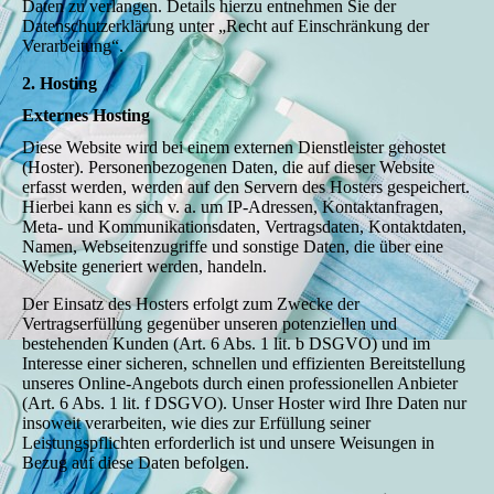
Daten zu verlangen. Details hierzu entnehmen Sie der
Datenschutzerklärung unter „Recht auf Einschränkung der
Verarbeitung“.
2. Hosting
Externes Hosting
Diese Website wird bei einem externen Dienstleister gehostet
(Hoster). Personenbezogenen Daten, die auf dieser Website
erfasst werden, werden auf den Servern des Hosters gespeichert.
Hierbei kann es sich v. a. um IP-Adressen, Kontaktanfragen,
Meta- und Kommunikationsdaten, Vertragsdaten, Kontaktdaten,
Namen, Webseitenzugriffe und sonstige Daten, die über eine
Website generiert werden, handeln.
Der Einsatz des Hosters erfolgt zum Zwecke der
Vertragserfüllung gegenüber unseren potenziellen und
bestehenden Kunden (Art. 6 Abs. 1 lit. b DSGVO) und im
Interesse einer sicheren, schnellen und effizienten Bereitstellung
unseres Online-Angebots durch einen professionellen Anbieter
(Art. 6 Abs. 1 lit. f DSGVO). Unser Hoster wird Ihre Daten nur
insoweit verarbeiten, wie dies zur Erfüllung seiner
Leistungspflichten erforderlich ist und unsere Weisungen in
Bezug auf diese Daten befolgen.