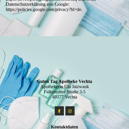
Datenschutzerklärung von Google:
https://policies.google.com/privacy?hl=de.
Guten Tag Apotheke Vechta
Apothekerin Uta Jatzwauk
Falkenrotter Straße 3-5
49377 Vechta
Kontaktdaten