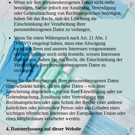
Wenn wir Ihre personenbezogenen Daten nicht mehr
benötigen, Sie sie jedoch zur Ausübung, Verteidigung
oder Geltendmachung von Rechtsansprüchen benötigen,
haben Sie das Recht, statt der Löschung die
Einschränkung der Verarbeitung Ihrer
personenbezogenen Daten zu verlangen.
Wenn Sie einen Widerspruch nach Art. 21 Abs. 1
DSGVO eingelegt haben, muss eine Abwägung
zwischen Ihren und unseren Interessen vorgenommen
werden. Solange noch nicht feststeht, wessen Interessen
überwiegen, haben Sie das Recht, die Einschränkung der
Verarbeitung Ihrer personenbezogenen Daten zu
verlangen.
Wenn Sie die Verarbeitung Ihrer personenbezogenen Daten
eingeschränkt haben, dürfen diese Daten – von ihrer
Speicherung abgesehen – nur mit Ihrer Einwilligung oder zur
Geltendmachung, Ausübung oder Verteidigung von
Rechtsansprüchen oder zum Schutz der Rechte einer anderen
natürlichen oder juristischen Person oder aus Gründen eines
wichtigen öffentlichen Interesses der Europäischen Union oder
eines Mitgliedstaats verarbeitet werden.
4. Datenerfassung auf dieser Website