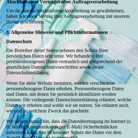
Abschluss eines Vertrages über Auftragsverarbeitung
Um die datenschutzkonforme Verarbeitung zu gewährleisten,
haben wir einen Vertrag über Auftragsverarbeitung mit unserem
Hoster geschlossen.
3. Allgemeine Hinweise und Pflichtinformationen
Datenschutz
Die Betreiber dieser Seiten nehmen den Schutz Ihrer
persönlichen Daten sehr ernst. Wir behandeln Ihre
personenbezogenen Daten vertraulich und entsprechend der
gesetzlichen Datenschutzvorschriften sowie dieser
Datenschutzerklärung.
Wenn Sie diese Website benutzen, werden verschiedene
personenbezogene Daten erhoben. Personenbezogene Daten
sind Daten, mit denen Sie persönlich identifiziert werden
können. Die vorliegende Datenschutzerklärung erläutert, welche
Daten wir erheben und wofür wir sie nutzen. Sie erläutert auch,
wie und zu welchem Zweck das geschieht.
Wir weisen darauf hin, dass die Datenübertragung im Internet (z.
B. bei der Kommunikation per E-Mail) Sicherheitslücken
aufweisen kann. Ein lückenloser Schutz der Daten vor dem
Zugriff durch Dritte ist nicht möglich.