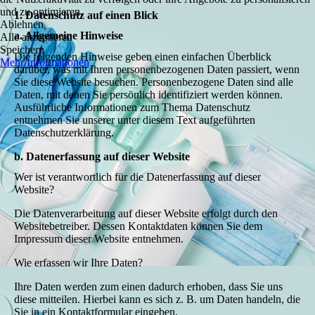
und zu optimieren.
1. Datenschutz auf einen Blick
Ablehnen
a. Allgemeine Hinweise
Alle akzeptieren
Speichern
Die folgenden Hinweise geben einen einfachen Überblick
Mehr Informationen
darüber, was mit Ihren personenbezogenen Daten passiert, wenn
Sie diese Website besuchen. Personenbezogene Daten sind alle
Daten, mit denen Sie persönlich identifiziert werden können.
Ausführliche Informationen zum Thema Datenschutz
entnehmen Sie unserer unter diesem Text aufgeführten
Datenschutzerklärung.
b. Datenerfassung auf dieser Website
Wer ist verantwortlich für die Datenerfassung auf dieser
Website?
Die Datenverarbeitung auf dieser Website erfolgt durch den
Websitebetreiber. Dessen Kontaktdaten können Sie dem
Impressum dieser Website entnehmen.
Wie erfassen wir Ihre Daten?
Ihre Daten werden zum einen dadurch erhoben, dass Sie uns
diese mitteilen. Hierbei kann es sich z. B. um Daten handeln, die
Sie in ein Kontaktformular eingeben.