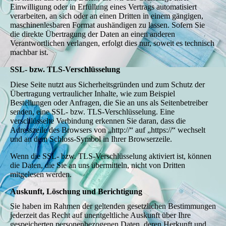
Einwilligung oder in Erfüllung eines Vertrags automatisiert
verarbeiten, an sich oder an einen Dritten in einem gängigen,
maschinenlesbaren Format aushändigen zu lassen. Sofern Sie
die direkte Übertragung der Daten an einen anderen
Verantwortlichen verlangen, erfolgt dies nur, soweit es technisch
machbar ist.
SSL- bzw. TLS-Verschlüsselung
Diese Seite nutzt aus Sicherheitsgründen und zum Schutz der
Übertragung vertraulicher Inhalte, wie zum Beispiel
Bestellungen oder Anfragen, die Sie an uns als Seitenbetreiber
senden, eine SSL- bzw. TLS-Verschlüsselung. Eine
verschlüsselte Verbindung erkennen Sie daran, dass die
Adresszeile des Browsers von „http://“ auf „https://“ wechselt
und an dem Schloss-Symbol in Ihrer Browserzeile.
Wenn die SSL- bzw. TLS-Verschlüsselung aktiviert ist, können
die Daten, die Sie an uns übermitteln, nicht von Dritten
mitgelesen werden.
Auskunft, Löschung und Berichtigung
Sie haben im Rahmen der geltenden gesetzlichen Bestimmungen
jederzeit das Recht auf unentgeltliche Auskunft über Ihre
gespeicherten personenbezogenen Daten, deren Herkunft und