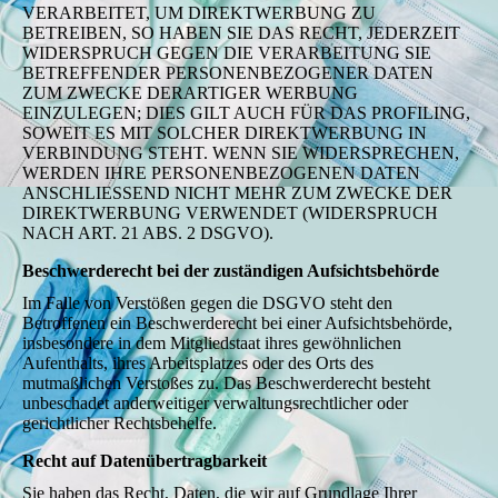
VERARBEITET, UM DIREKTWERBUNG ZU
BETREIBEN, SO HABEN SIE DAS RECHT, JEDERZEIT
WIDERSPRUCH GEGEN DIE VERARBEITUNG SIE
BETREFFENDER PERSONENBEZOGENER DATEN
ZUM ZWECKE DERARTIGER WERBUNG
EINZULEGEN; DIES GILT AUCH FÜR DAS PROFILING,
SOWEIT ES MIT SOLCHER DIREKTWERBUNG IN
VERBINDUNG STEHT. WENN SIE WIDERSPRECHEN,
WERDEN IHRE PERSONENBEZOGENEN DATEN
ANSCHLIESSEND NICHT MEHR ZUM ZWECKE DER
DIREKTWERBUNG VERWENDET (WIDERSPRUCH
NACH ART. 21 ABS. 2 DSGVO).
Beschwerderecht bei der zuständigen Aufsichtsbehörde
Im Falle von Verstößen gegen die DSGVO steht den
Betroffenen ein Beschwerderecht bei einer Aufsichtsbehörde,
insbesondere in dem Mitgliedstaat ihres gewöhnlichen
Aufenthalts, ihres Arbeitsplatzes oder des Orts des
mutmaßlichen Verstoßes zu. Das Beschwerderecht besteht
unbeschadet anderweitiger verwaltungsrechtlicher oder
gerichtlicher Rechtsbehelfe.
Recht auf Datenübertragbarkeit
Sie haben das Recht, Daten, die wir auf Grundlage Ihrer